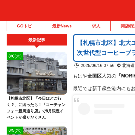
GOトピ
最新News
求人
開店/閉
最新記事
【札幌市北区】北大エ
次世代型コーヒーブラ
8/6(木)
2025/06/16 07:56
北海道
もはや全国区人気の
「MORI
最近では新千歳空港内にも
【札幌市北区】「今日はどこ行
く？」に困ったら！「コーチャン
フォー新川通り店」で8月限定イ
ベントが盛りだくさん
8/5(水)