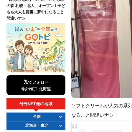
の森 札幌・北大」オープン！子ど
もも大人も読書に夢中になること
間違いナシ
𝕏
でフォロー
号外NET 北海道
号外NET他の地域
ソフトクリームが人気の系列
なること間違いナシ！
全国
北海道・東北