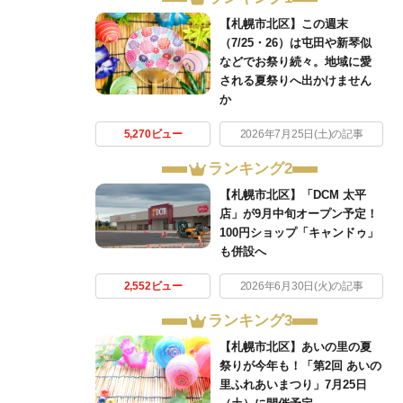
【札幌市北区】この週末
（7/25・26）は屯田や新琴似
などでお祭り続々。地域に愛
される夏祭りへ出かけません
か
5,270ビュー
2026年7月25日(土)の記事
ランキング2
【札幌市北区】「DCM 太平
店」が9月中旬オープン予定！
100円ショップ「キャンドゥ」
も併設へ
2,552ビュー
2026年6月30日(火)の記事
ランキング3
【札幌市北区】あいの里の夏
祭りが今年も！「第2回 あいの
里ふれあいまつり」7月25日