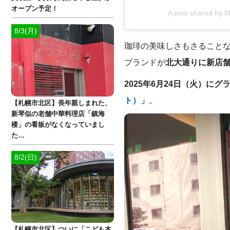
オープン予定！
A post shared by 
8/3(月)
珈琲の美味しさもさることな
ブランドが
北大通りに新店
2025年6月24日（火）に
ト）」
。
【札幌市北区】長年親しまれた、
新琴似の老舗中華料理店「鎮海
楼」の看板がなくなっていまし
た…
8/2(日)
【札幌市北区】ついに「こども本