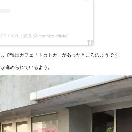
MORIHICO.｜森彦 (@morihico.official)
前まで韓国カフェ「トカトカ」があったところのようです。
備が進められているよう。