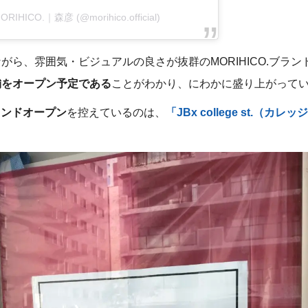
MORIHICO.｜森彦 (@morihico.official)
がら、雰囲気・ビジュアルの良さが抜群のMORIHICO.ブラン
舗をオープン予定である
ことがわかり、にわかに盛り上がって
グランドオープン
を控えているのは、
「JBx college st.（カレ