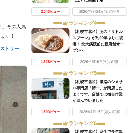
（土）に開催予定
2,043ビュー
2026年7月24日(金)の記事
ランキング4
ド。その人気
【札幌市北区】あの「リトル
います！
スプーン」が約20年ぶりに復
活！ 北大病院前に新店舗オー
ッジストリー
プンへ
1,828ビュー
2026年6月9日(火)の記事
ランキング5
【札幌市北区】篠路のシメサ
バ専門店「鯖一」が閉店した
ようです。店舗では撤去作業
が進んでいました
1,593ビュー
2026年7月15日(水)の記事
ランキング6
【札幌市北区】麻生で長年親