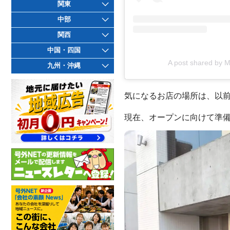
関東
中部
関西
中国・四国
A post shared by 
九州・沖縄
気になるお店の場所は、以
現在、オープンに向けて準