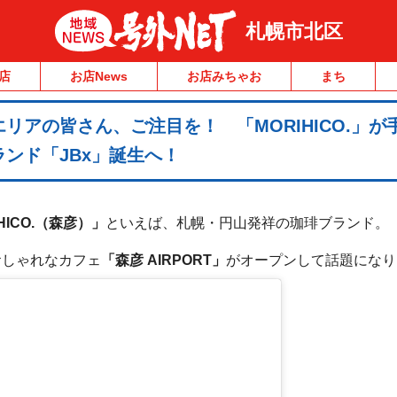
札幌市北区
店
お店News
お店みちゃお
まち
リアの皆さん、ご注目を！ 「MORIHICO.」が
ンド「JBx」誕生へ！
HICO.（森彦）」
といえば、札幌・円山発祥の珈琲ブランド。
おしゃれなカフェ
「森彦 AIRPORT」
がオープンして話題になり