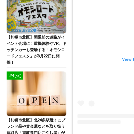
【札幌市北区】開通前の道路がイ
ベント会場に！重機体験やVR、キ
ッチンカーも登場する「オモシロ
ードフェスタ」が8月22日に開
View 
催！
8/4(火)
【札幌市北区】北24条駅近くにブ
ランド品や貴金属などを取り扱う
買取店「買取専門店こやし屋」が