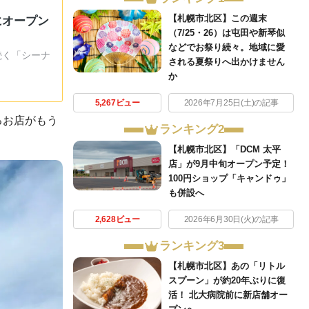
【札幌市北区】この週末
にオープン
（7/25・26）は屯田や新琴似
などでお祭り続々。地域に愛
続く「シーナ
される夏祭りへ出かけません
か
5,267ビュー
2026年7月25日(土)の記事
るお店がもう
ランキング2
【札幌市北区】「DCM 太平
店」が9月中旬オープン予定！
100円ショップ「キャンドゥ」
も併設へ
2,628ビュー
2026年6月30日(火)の記事
ランキング3
【札幌市北区】あの「リトル
スプーン」が約20年ぶりに復
活！ 北大病院前に新店舗オー