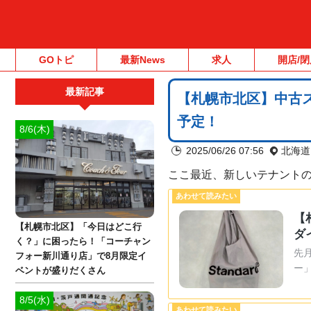
GOトピ
最新News
求人
開店/閉
最新記事
【札幌市北区】中古
予定！
8/6(木)
2025/06/26 07:56
北海道
ここ最近、新しいテナント
【
【札幌市北区】「今日はどこ行
ダ
く？」に困ったら！「コーチャン
先
フォー新川通り店」で8月限定イ
ー
ベントが盛りだくさん
8/5(水)