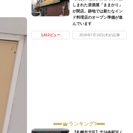
しまれた居酒屋「ままかり」
が閉店。跡地では新たなイン
ド料理店のオープン準備が進
んでいます
1,412ビュー
2026年7月16日(木)の記事
ランキング7
【札幌市北区】北24条駅近く