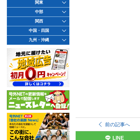
関東
中部
関西
中国・四国
九州・沖縄
前の記事へ
LINE