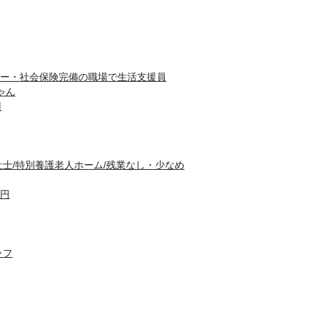
ー・社会保険完備の職場で生活支援員
ゃん
円
祉士/特別養護老人ホーム/残業なし・少なめ
0円
ッフ