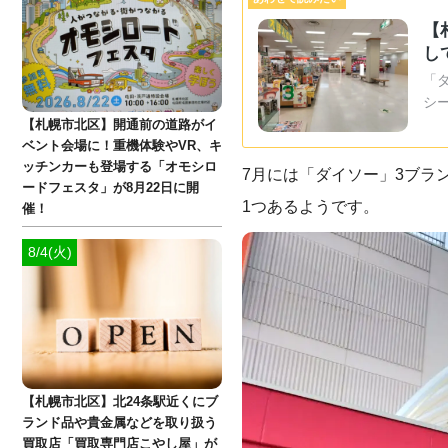
【
し
「
シー
【札幌市北区】開通前の道路がイ
ベント会場に！重機体験やVR、キ
ッチンカーも登場する「オモシロ
7月には「ダイソー」3ブラ
ードフェスタ」が8月22日に開
1つあるようです。
催！
8/4(火)
【札幌市北区】北24条駅近くにブ
ランド品や貴金属などを取り扱う
買取店「買取専門店こやし屋」が