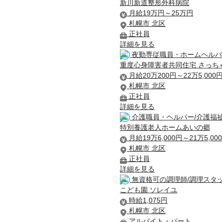
新川新道整形外科病院
月給19万円～25万円
札幌市 北区
正社員
詳細を見る
夜勤専従職員・ホームヘルパ
重度心身障害者共同住宅 さっち
月給20万200円～22万5,000
札幌市 北区
正社員
詳細を見る
介護職員・ヘルパー/介護福
特別養護老人ホームあいの郷
月給19万6,000円～21万5,00
札幌市 北区
正社員
詳細を見る
無資格可の調理師/調理スタ
こども園 ソレイユ
時給1,075円
札幌市 北区
アルバイト・パート