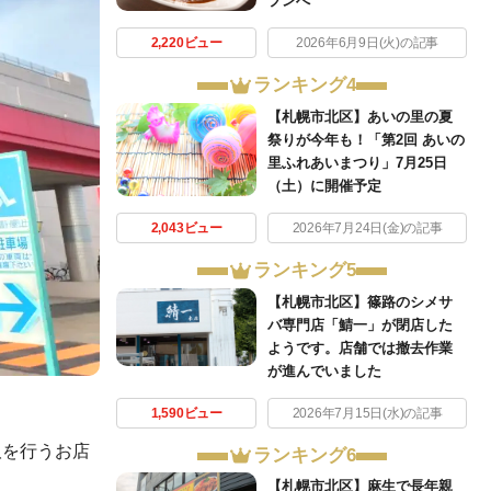
プンへ
2,220ビュー
2026年6月9日(火)の記事
ランキング4
【札幌市北区】あいの里の夏
祭りが今年も！「第2回 あいの
里ふれあいまつり」7月25日
（土）に開催予定
2,043ビュー
2026年7月24日(金)の記事
ランキング5
【札幌市北区】篠路のシメサ
バ専門店「鯖一」が閉店した
ようです。店舗では撤去作業
が進んでいました
1,590ビュー
2026年7月15日(水)の記事
取を行うお店
ランキング6
【札幌市北区】麻生で長年親