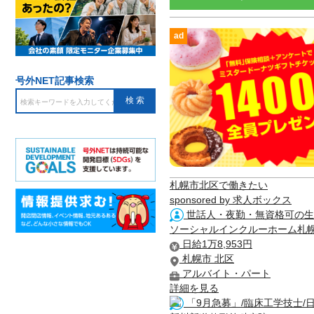
ad
号外NET記事検索
札幌市北区で働きたい
sponsored by 求人ボックス
世話人・夜勤・無資格可の生
ソーシャルインクルーホーム札
日給1万8,953円
札幌市 北区
アルバイト・パート
詳細を見る
「9月急募」/臨床工学技士/