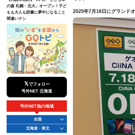
の森 札幌・北大」オープン！子ど
2025年7月18日にグラン
もも大人も読書に夢中になること
間違いナシ
𝕏
でフォロー
号外NET 北海道
号外NET他の地域
全国
北海道・東北