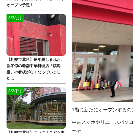
オープン予定！
8/3(月)
【札幌市北区】長年親しまれた、
新琴似の老舗中華料理店「鎮海
楼」の看板がなくなっていまし
た…
8/2(日)
1階に新たにオープンするの
中古スマホやリユースパソ
です。
【札幌市北区】ついに「こども本