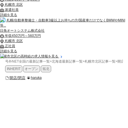
札幌市 北区
派遣社員
詳細を見る
札幌/自動車整備士・自動車3級以上お持ちの方/国産車だけでなくBMWやMINI
等...
日免オートシステム株式会社
年収450万円～560万円
札幌市 北区
正社員
詳細を見る
札幌市北区の高時給の求人情報を見る
号外NET全国の最新記事一覧
>
北海道最新記事一覧
>
札幌市北区記事一覧
>
開店/
INHERIT
オープン
拓北
開店/閉店
haruka