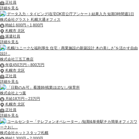
正社員
詳細を見る
データ入力・タイピング/在宅OK官公庁アンケート結果入力 短期3時間週1日
株式会社グラスト 札幌大通オフィス
時給1,600円～1,800円
札幌市 北区
派遣社員
詳細を見る
札幌/ユニークな福利厚生 住宅・商業施設の新築設計 木の美しさ”を活かす自由
設計...
株式会社三五工務店
年収450万円～800万円
札幌市 北区
正社員
詳細を見る
「日勤のみ可」看護師/残業ほぼなし/保育所
株式会社よつ葉
月給18万円～23万円
札幌市 北区
正社員
詳細を見る
コールセンター「テレフォンオペレーター」/短期&単発駅チカ簡単オフィスワ
ークおし...
株式会社ホットスタッフ札幌
時給1,300円～2,000円