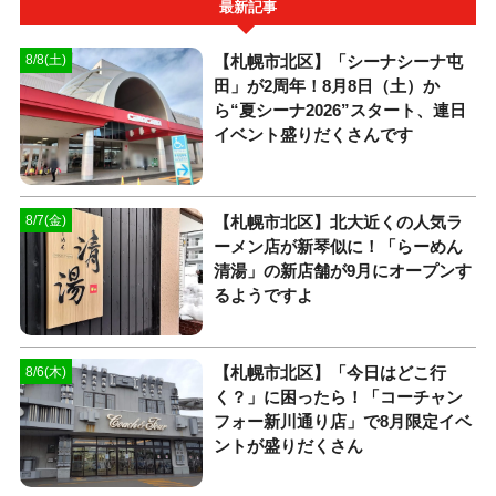
最新記事
【札幌市北区】「シーナシーナ屯
8/8(土)
田」が2周年！8月8日（土）か
ら“夏シーナ2026”スタート、連日
イベント盛りだくさんです
【札幌市北区】北大近くの人気ラ
8/7(金)
ーメン店が新琴似に！「らーめん
清湯」の新店舗が9月にオープンす
るようですよ
【札幌市北区】「今日はどこ行
8/6(木)
く？」に困ったら！「コーチャン
フォー新川通り店」で8月限定イベ
ントが盛りだくさん