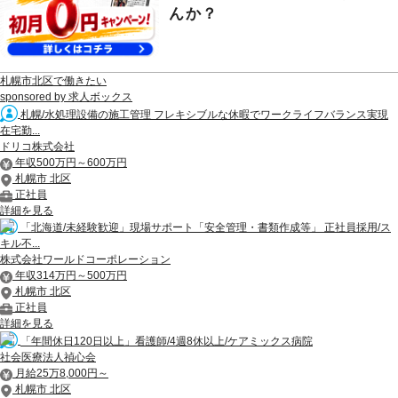
んか？
札幌市北区で働きたい
sponsored by 求人ボックス
札幌/水処理設備の施工管理 フレキシブルな休暇でワークライフバランス実現
在宅勤...
ドリコ株式会社
年収500万円～600万円
札幌市 北区
正社員
詳細を見る
「北海道/未経験歓迎」現場サポート「安全管理・書類作成等」 正社員採用/ス
キル不...
株式会社ワールドコーポレーション
年収314万円～500万円
札幌市 北区
正社員
詳細を見る
「年間休日120日以上」看護師/4週8休以上/ケアミックス病院
社会医療法人禎心会
月給25万8,000円～
札幌市 北区