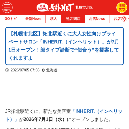
札幌市北区
GOトピ
最新News
求人
開店/閉店
お店News
お店みち
【札幌市北区】拓北駅近くに大人女性向けプライ
ベートサロン「INHERIT.（インヘリット）」が7月
1日オープン！顔タイプ診断で“似合う”を提案して
くれますよ
2026/07/05 07:56
北海道
JR拓北駅近くに、新たな美容室
「INHERIT.（インヘリッ
ト）」
が
2026年7月1日（水）
にオープンしました。