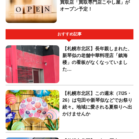
買取店「買取専門店こやし屋」が
オープン予定！
おすすめ記事
【札幌市北区】長年親しまれた、
新琴似の老舗中華料理店「鎮海
楼」の看板がなくなっていまし
た…
【札幌市北区】この週末（7/25・
26）は屯田や新琴似などでお祭り
続々。地域に愛される夏祭りへ出
かけませんか