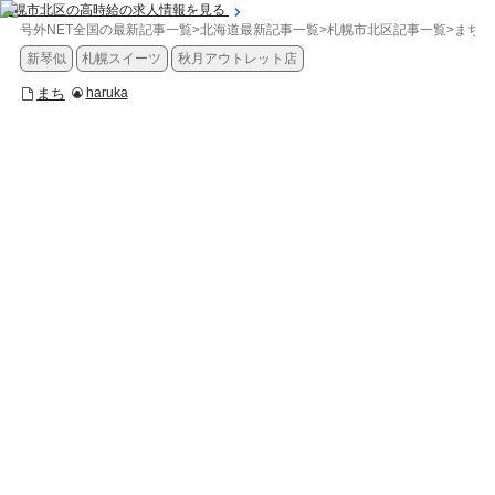
札幌市北区の高時給の求人情報を見る
号外NET全国の最新記事一覧
>
北海道最新記事一覧
>
札幌市北区記事一覧
>
まち
>
新琴似
札幌スイーツ
秋月アウトレット店
まち
haruka