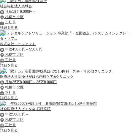
「駅チカ」看護師/保育所
社会福祉法人楽城会
月給18万6,000円～
札幌市 北区
正社員
詳細を見る
デジタルシフトソリューション 事業部「・全国拠点」/システムインテグレー
タ・ソフ...
株式会社エージェント
年収450万円～550万円
札幌市 北区
正社員
詳細を見る
「駅チカ」准看護師/残業ほぼなし/内科・外科・その他クリニック
医療法人社団ゆりがはら内科ケア&クリニック
月給25万8,000円～26万8,000円
札幌市 北区
正社員
詳細を見る
「年収500万円以上可」看護師/残業ほぼなし/急性期病院
社会医療法人ピエタ会 石狩病院
年収500万円～
札幌市 北区
正社員
詳細を見る