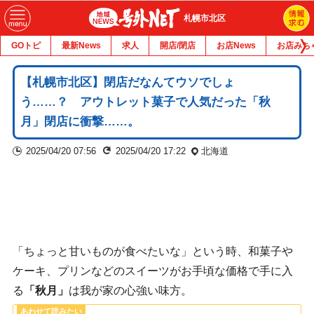
札幌市北区
GOトピ
最新News
求人
開店/閉店
お店News
お店みち
【札幌市北区】閉店だなんてウソでしょ
う……？ アウトレット菓子で人気だった「秋
月」閉店に衝撃……。
2025/04/20 07:56
2025/04/20 17:22
北海道
「ちょっと甘いものが食べたいな」という時、和菓子や
ケーキ、プリンなどのスイーツがお手頃な価格で手に入
る
「秋月」
は我が家の心強い味方。