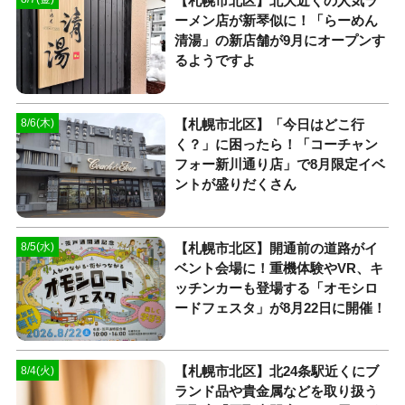
【札幌市北区】北大近くの人気ラ
ーメン店が新琴似に！「らーめん
清湯」の新店舗が9月にオープンす
るようですよ
【札幌市北区】「今日はどこ行
8/6(木)
く？」に困ったら！「コーチャン
フォー新川通り店」で8月限定イベ
ントが盛りだくさん
【札幌市北区】開通前の道路がイ
8/5(水)
ベント会場に！重機体験やVR、キ
ッチンカーも登場する「オモシロ
ードフェスタ」が8月22日に開催！
【札幌市北区】北24条駅近くにブ
8/4(火)
ランド品や貴金属などを取り扱う