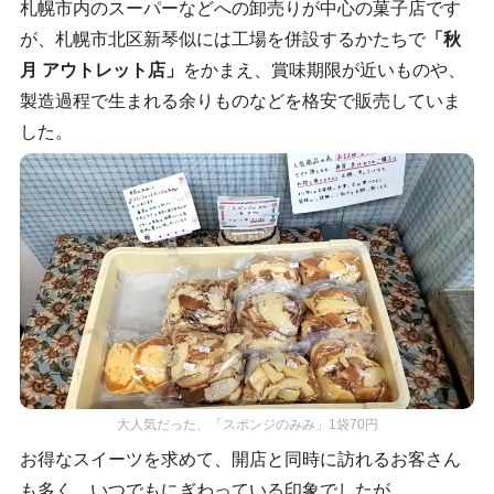
札幌市内のスーパーなどへの卸売りが中心の菓子店です
が、札幌市北区新琴似には工場を併設するかたちで
「秋
月 アウトレット店」
をかまえ、賞味期限が近いものや、
製造過程で生まれる余りものなどを格安で販売していま
した。
大人気だった、「スポンジのみみ」1袋70円
お得なスイーツを求めて、開店と同時に訪れるお客さん
も多く、いつでもにぎわっている印象でしたが……。