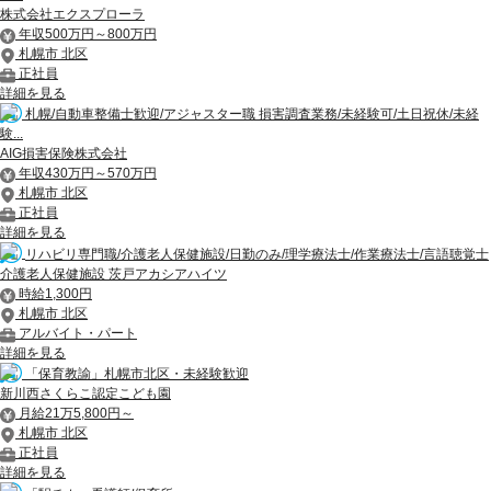
株式会社エクスプローラ
年収500万円～800万円
札幌市 北区
正社員
詳細を見る
札幌/自動車整備士歓迎/アジャスター職 損害調査業務/未経験可/土日祝休/未経
験...
AIG損害保険株式会社
年収430万円～570万円
札幌市 北区
正社員
詳細を見る
リハビリ専門職/介護老人保健施設/日勤のみ/理学療法士/作業療法士/言語聴覚士
介護老人保健施設 茨戸アカシアハイツ
時給1,300円
札幌市 北区
アルバイト・パート
詳細を見る
「保育教諭」札幌市北区・未経験歓迎
新川西さくらこ認定こども園
月給21万5,800円～
札幌市 北区
正社員
詳細を見る