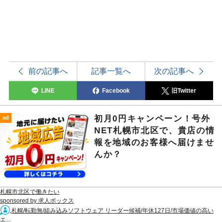
前の記事へ
記事一覧へ
次の記事へ
LINE
Facebook
旧Twitter
初月0円キャンペーン！号外
ad
NET札幌市北区で、貴店の情
報を地域のお客様へ届けませ
んか？
札幌市北区で働きたい
sponsored by 求人ボックス
札幌/転勤無/組み込みソフトウェア リーダー候補/年休127日/市場価値の高い
エ...