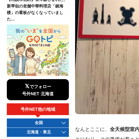
新琴似の老舗中華料理店「鎮海
楼」の看板がなくなっていまし
た…
𝕏
でフォロー
号外NET 北海道
号外NET他の地域
全国
なんとここに、
全天候型室内遊
北海道・東北