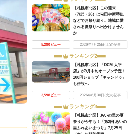
【札幌市北区】この週末
（7/25・26）は屯田や新琴似
などでお祭り続々。地域に愛
される夏祭りへ出かけません
か
5,280ビュー
2026年7月25日(土)の記事
ランキング2
【札幌市北区】「DCM 太平
店」が9月中旬オープン予定！
100円ショップ「キャンドゥ」
も併設へ
2,598ビュー
2026年6月30日(火)の記事
ランキング3
【札幌市北区】あいの里の夏
祭りが今年も！「第2回 あいの
里ふれあいまつり」7月25日