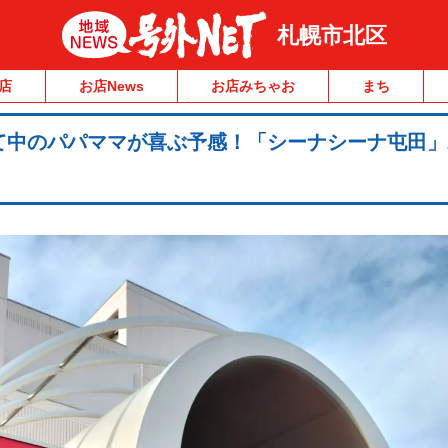
札幌市北区
店
お店News
お店みちゃお
まち
て中のパパママが喜ぶ予感！「シーナシーナ屯田」