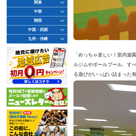
関東
中部
関西
中国・四国
九州・沖縄
「めっちゃ楽しい！室内遊園
ルジムやボールプール、す
る遊びがいっぱい詰まった