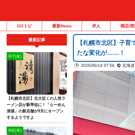
GOトピ
最新News
求人
開店/閉
最新記事
【札幌市北区】子育
たな変化が……！
8/7(金)
2025/06/14 07:56
北海道
【札幌市北区】北大近くの人気ラ
ーメン店が新琴似に！「らーめん
清湯」の新店舗が9月にオープン
するようですよ
8/6(木)