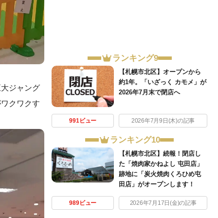
ランキング9
【札幌市北区】オープンから
約1年。「いざっく カモメ」が
巨大ジャング
2026年7月末で閉店へ
がワクワクす
991ビュー
2026年7月9日(木)の記事
ランキング10
【札幌市北区】続報！閉店し
た「焼肉家かねよし 屯田店」
跡地に「炭火焼肉くろひめ屯
田店」がオープンします！
989ビュー
2026年7月17日(金)の記事