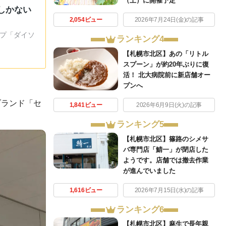
（土）に開催予定
しかない
2,054ビュー
2026年7月24日(金)の記事
ップ「ダイソ
ランキング4
【札幌市北区】あの「リトル
スプーン」が約20年ぶりに復
活！ 北大病院前に新店舗オー
プンへ
ブランド「セ
1,841ビュー
2026年6月9日(火)の記事
ランキング5
【札幌市北区】篠路のシメサ
バ専門店「鯖一」が閉店した
ようです。店舗では撤去作業
が進んでいました
1,616ビュー
2026年7月15日(水)の記事
ランキング6
【札幌市北区】麻生で長年親