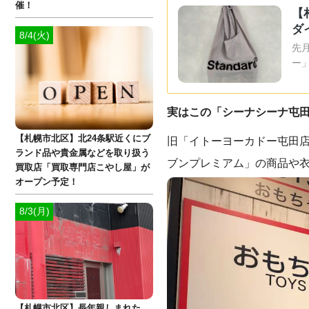
催！
【
ダ
8/4(火)
先
ー
実はこの「シーナシーナ屯田
【札幌市北区】北24条駅近くにブ
旧「イトーヨーカドー屯田
ランド品や貴金属などを取り扱う
ブンプレミアム」の商品や
買取店「買取専門店こやし屋」が
オープン予定！
8/3(月)
【札幌市北区】長年親しまれた、