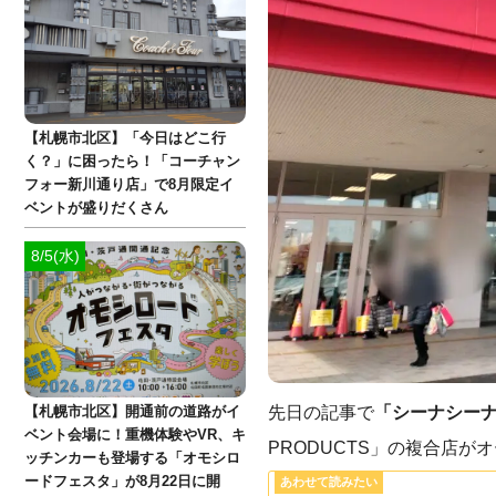
【札幌市北区】「今日はどこ行
く？」に困ったら！「コーチャン
フォー新川通り店」で8月限定イ
ベントが盛りだくさん
8/5(水)
先日の記事で
「シーナシー
【札幌市北区】開通前の道路がイ
ベント会場に！重機体験やVR、キ
PRODUCTS」の複合店
ッチンカーも登場する「オモシロ
ードフェスタ」が8月22日に開