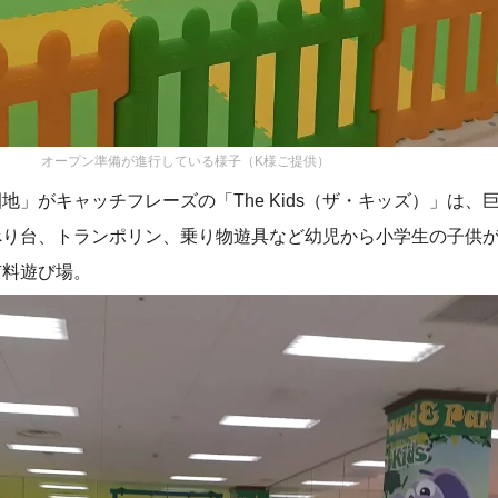
オープン準備が進行している様子（K様ご提供）
地」がキャッチフレーズの「The Kids（ザ・キッズ）」は、
べり台、トランポリン、乗り物遊具など幼児から小学生の子供
有料遊び場。