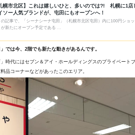
札幌市北区】これは嬉しいひと、多いのでは?! 札幌に1店
イソー人気ブランドが、屯田にもオープンへ！
月の記事で、「シーナシーナ屯田」（札幌市北区屯田）内に100円ショ
」が新たにオープン予定である …
」では今、2階でも新たな動きがあるんです。
店」時代にはセブン＆アイ・ホールディングスのプライベート
衣料品コーナーなどがあったこのエリア。