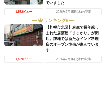
でいました
1,582ビュー
2026年7月15日(水)の記事
ランキング6
【札幌市北区】麻生で長年親し
まれた居酒屋「ままかり」が閉
店。跡地では新たなインド料理
店のオープン準備が進んでいま
す
1,409ビュー
2026年7月16日(木)の記事