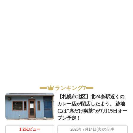
ランキング7
【札幌市北区】北24条駅近くの
カレー店が閉店したよう。 跡地
には“席だけ喫茶”が7月15日オー
プン予定！
1,261ビュー
2026年7月14日(火)の記事