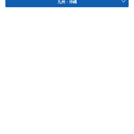
九州・沖縄