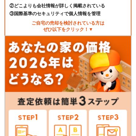
②
どこよりも会社情報が詳しく掲載されている
③
国際基準のセキュリティで個人情報を管理
ご自宅の売却を検討されている方は
ぜひ以下をクリック！▼