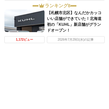
ランキング8
【札幌市北区】なんだかカッコ
いい店舗ができていた！北海道
初の「KUHL」新店舗がグラン
ドオープン！
1,172ビュー
2026年7月29日(水)の記事