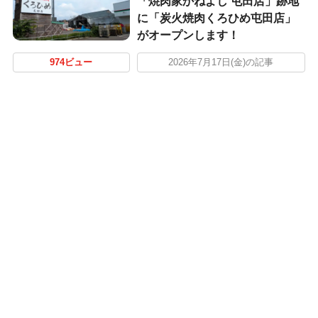
「焼肉家かねよし 屯田店」跡地
に「炭火焼肉くろひめ屯田店」
がオープンします！
974ビュー
2026年7月17日(金)の記事